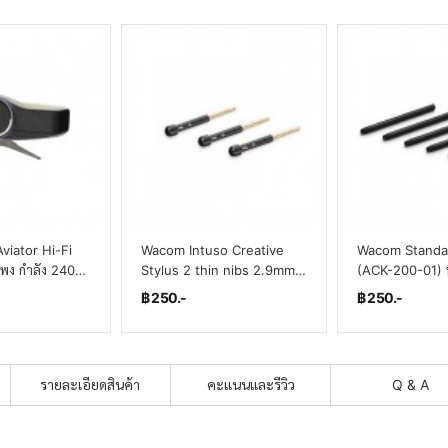
viator Hi-Fi
Wacom Intuso Creative
Wacom Standa
พง กำลัง 240W
Stylus 2 thin nibs 2.9mm
(ACK-200-01) 
uetooth V5.3
(3pcs) (ACK-210-02-Z)(By
มาตรฐาน แพ็ค 5 
฿ 250.-
฿ 250.-
ร ไฟ LED
SuperTStore)
SuperTStore)
รายละเอียดสินค้า
คะแนนและรีวิว
Q & A