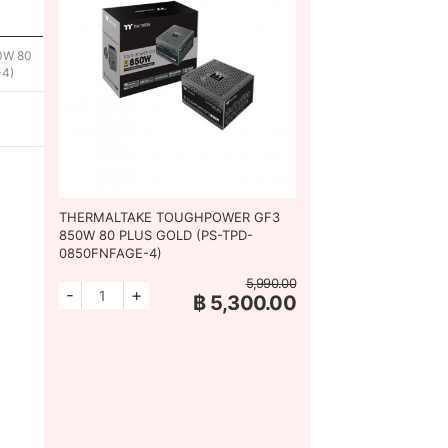
0W 80
4)
THERMALTAKE TOUGHPOWER GF3
850W 80 PLUS GOLD (PS-TPD-
0850FNFAGE-4)
5,990.00
-
+
฿ 5,300.00