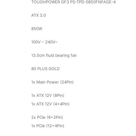
TOUGHPOWER GF3 PS-TPD-0850FNFAGE-4
ATX 3.0
850W
100V – 240V~
13.5cm fluid bearing fan
80 PLUS GOLD
1x Main Power (24Pin)
1x ATX 12V (8Pin)
1x ATX 12V (4+4Pin)
2x PCIe (6+2Pin)
1x PCIe (12+4Pin)