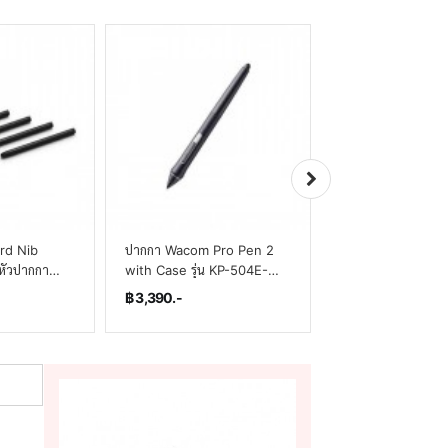
rd Nib
ปากกา Wacom Pro Pen 2
Wacom Intuos 4/5
หัวปากกา
with Case รุ่น KP-504E-
2nd Gen Grip Pe
ชิ้น(By
00DZ(By SuperTStore)
501E-01DB)(By
฿ 3,390.-
฿ 2,840.-
SuperTStore)