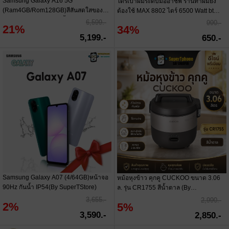
Samsung Galaxy A16 5G
ไดร์เป่าผมระดับมืออาชีพ ร้านทำผมยัง
(Ram4GB/Rom128GB)สีสันสดใสของ
ต้องใช้ MAX 8802 ไดร์ 6500 Watt bt
หน้าจอขนาดใหญ่ 6.7 นิ้ว(By
Twosister
6,599.-
990.-
21%
34%
SuperTStore)
5,199.-
650.-
Samsung Galaxy A07 (4/64GB)หน้าจอ
หม้อหุงข้าว คุกคู CUCKOO ขนาด 3.06
90Hz กันน้ำ IP54(By SuperTStore)
ล. รุ่น CR1755 สีน้ำตาล (By
SuperTStore)
3,655.-
2,990.-
2%
5%
3,590.-
2,850.-