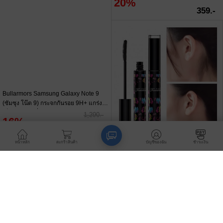
Bullarmors Samsung Galaxy Note 9
Twosister มีดการ์ด Card Sharp มีดบัตร
(ซัมซุง โน๊ต 9) กระจกกันรอย 9H+ แกร่ง
เครดิต
เต็มจอ สัมผัสลื่น
1,290.-
450.-
16%
20%
1,090.-
359.-
สั่งซื้อของฉัน
ยืนยันการชำระเงิน
การดูแลลูกค้า
หน้าหลัก
ตะกร้าสินค้า
บัญชีของฉัน
ชำระเงิน