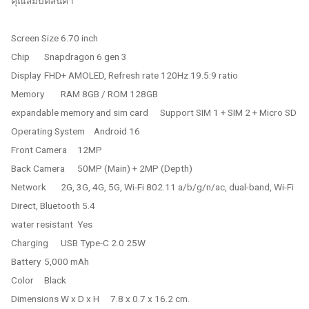
คุณสมบัติสินค้า
Screen Size
6.70 inch
Chip
Snapdragon 6 gen 3
Display
FHD+ AMOLED, Refresh rate 120Hz 19.5:9 ratio
Memory
RAM 8GB / ROM 128GB
expandable memory and sim card
Support SIM 1 + SIM 2 + Micro SD
Operating System
Android 16
Front Camera
12MP
Back Camera
50MP (Main) + 2MP (Depth)
Network
2G, 3G, 4G, 5G, Wi-Fi 802.11 a/b/g/n/ac, dual-band, Wi-Fi
Direct, Bluetooth 5.4
water resistant
Yes
Charging
USB Type-C 2.0 25W
Battery
5,000 mAh
Color
Black
Dimensions W x D x H
7.8 x 0.7 x 16.2 cm.