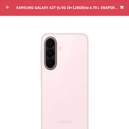
Samsung Galaxy A27 รุ่น 5G (8+128GB)จอ 
SAMSUNG GALAXY A27 รุ่น 5G (8+128GB)จอ 6.70 L SNAPDRAGON 6 GEN 3 L แบต 5000 MAH(BY SUPERTSTORE)