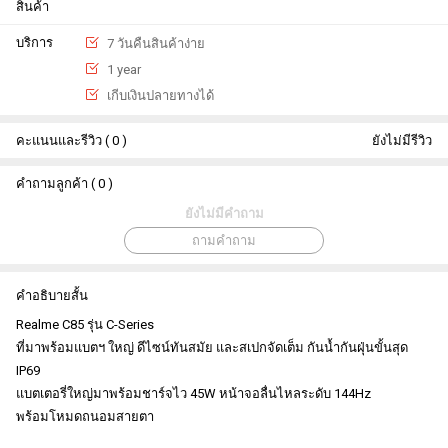
สินค้า
บริการ
7 วันคืนสินค้าง่าย
1 year
เกีบเงินปลายทางได้
คะแนนและรีวิว ( 0 )
ยังไม่มีรีวิว
คำถามลูกค้า ( 0 )
ยังไม่มีคำถาม
ถามคำถาม
คำอธิบายสั้น
Realme C85 รุ่น C-Series
ที่มาพร้อมแบตฯ ใหญ่ ดีไซน์ทันสมัย และสเปกจัดเต็ม กันน้ำกันฝุ่นขั้นสุด
IP69
แบตเตอรี่ใหญ่มาพร้อมชาร์จไว 45W หน้าจอลื่นไหลระดับ 144Hz
พร้อมโหมดถนอมสายตา