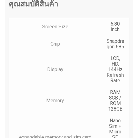
คุณสมบัติสินค้า
6.80
Screen Size
inch
Snapdra
Chip
gon 685
LCD,
HD,
Display
144Hz
Refresh
Rate
RAM
8GB /
Memory
ROM
128GB
Nano
Sim +
Micro
expandable memory and sim card
SD