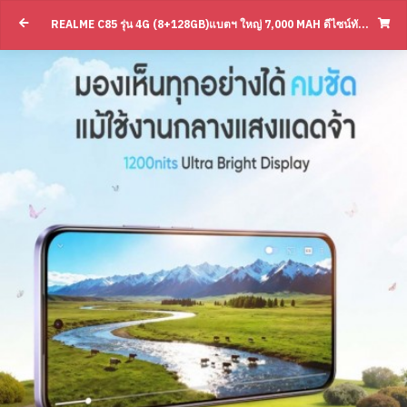
Realme C85 รุ่น 4G (8+128GB)แบตฯ ใหญ่ 7,
REALME C85 รุ่น 4G (8+128GB)แบตฯ ใหญ่ 7,000 MAH ดีไซน์ทันสมัย(BY SUPERTSTORE)