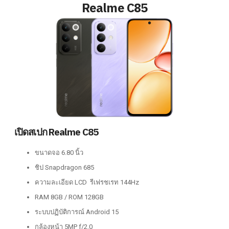
Realme C85
เปิดสเปก Realme C85
ขนาดจอ 6.80 นิ้ว
ชิป Snapdragon 685
ความละเอียด LCD รีเฟรชเรท 144Hz
RAM 8GB / ROM 128GB
ระบบปฏิบัติการณ์ Android 15
กล้องหน้า 5MP f/2.0