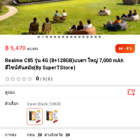
฿
5,470
ลด - 8 %
฿ 5,890
Realme C85 รุ่น 4G (8+128GB)แบตฯ ใหญ่ 7,000 mAh
ดีไซน์ทันสมัย(By SuperTStore)
0
/ 5 ( 0 )
คูปอง
ตัวเลือก
Swan Black,128GB
การส่ง
กทม
20
ต่างจังหวัด
20