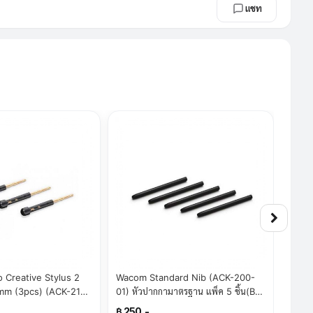
แชท
 Creative Stylus 2
Wacom Standard Nib (ACK-200-
ปากก
9mm (3pcs) (ACK-210-
01) หัวปากกามาตรฐาน แพ็ค 5 ชิ้น(By
Case 
erTStore)
SuperTStore)
Supe
฿ 250.-
฿ 3,3