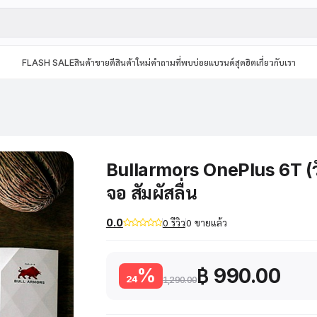
FLASH SALE
สินค้าขายดี
สินค้าใหม่
คำถามที่พบบ่อย
แบรนด์สุดฮิต
เกี่ยวกับเรา
Bullarmors OnePlus 6T (วั
จอ สัมผัสลื่น
0.0
0 รีวิว
0 ขายแล้ว
฿ 990.00
%
24
1,290.00