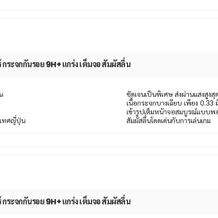
กระจกกันรอย 9H+ แกร่ง เต็มจอ สัมผัสลื่น
น
ชัดเจนเป็นพิเศษ ส่งผ่านแสงสูง
เนื้อกระจกบางเฉียบ เพียง 0.33 ม
เข้ารูปเต็มหน้าจอสมบูรณ์แบบพ
ทศญี่ปุ่น
สัมผัสลื่นโดดเด่นกับการเล่นเกม
กระจกกันรอย 9H+ แกร่ง เต็มจอ สัมผัสลื่น