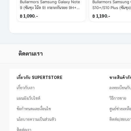
Bullarmors Samsung Galaxy Note
Bullarmors Samsung 
9 (ซัมซุง โน๊ต 9) กระจกกันรอย 9H+
S10+/S10 Plus (ซัมซุง
แกร่ง เต็มจอ สัมผัสลื่น
9H+ แกร่ง เต็มจอ สัมผัสล
฿ 1,090.-
฿ 1,190.-
ติดตามเรา
เกี่ยวกับ SUPERTSTORE
ขายสินค้า
เกี่ยวกับเรา
ลงทะเบียนก
แผนผังเว็บไซต์
วิธีการขาย
ข้อกำหนดและเงื่อนไข
ศูนย์ช่วยเหลื
นโยบายความเป็นส่วนตัว
ติดต่อ/สอบถ
ติดต่อเรา