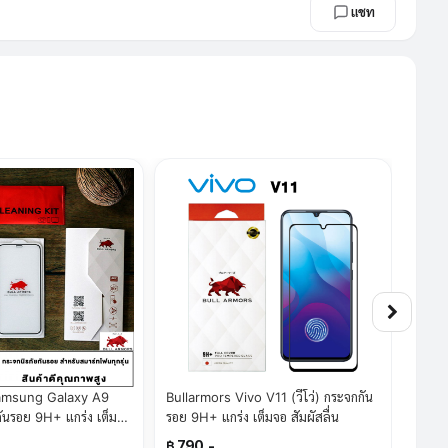
แชท
amsung Galaxy A9
Bullarmors Vivo V11 (วีโว่) กระจกกัน
Bull
กันรอย 9H+ แกร่ง เต็มจอ
รอย 9H+ แกร่ง เต็มจอ สัมผัสลื่น
(ออปโ
จอ สัม
฿ 790.-
฿ 99