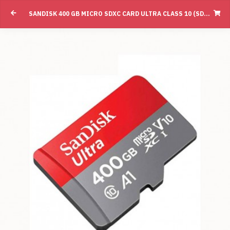
SANDISK 400 GB MICRO SDXC CARD ULTRA CLASS 10 (SDSQUAR_400G_GN6MN)