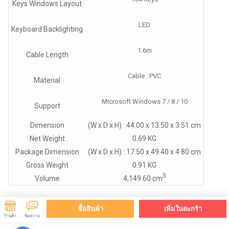
Keys Windows Layout
LED
Keyboard Backlighting
1.6m
Cable Length
Cable : PVC
Material
Microsoft Windows 7 / 8 / 10
Support
Dimension
(W x D x H) : 44.00 x 13.50 x 3.51 cm
Net Weight
0.69 KG
Package Dimension
(W x D x H) : 17.50 x 49.40 x 4.80 cm
Gross Weight
0.91 KG
3
Volume
4,149.60 cm
ซื้อสินค้า
เพิ่มในตะกร้า
ร้านค้า
ข้อความ