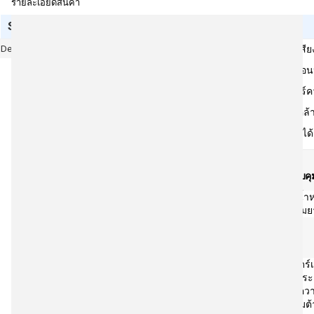
รายละเอียดสินค้า
Specification
Detail
ระบบเสียง
แถบเลื่อน
มิกเซอร์ค
วัสดุบุค
ใช้งานได้
มิกเซอร์ควบคุ
น้ำ
ความย
เฮดโฟน
ไดร์
ประ
ควา
ความต