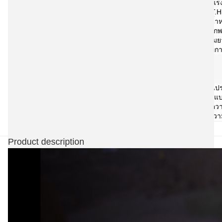
ระดับแรง
T.H
น้ำ
น้ำหนักพ
ความย
ประเภทการ
ไมโครโฟน
ส่วนป
รูปแบ
ควา
ควา
Product description