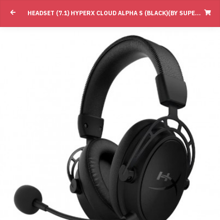
HEADSET (7.1) HYPERX CLOUD ALPHA S (BLACK)(BY SUPERTSTORE)