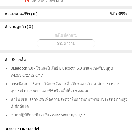
เกีบเงินปลายทางได้
คะแนนและรีวิว ( 0 )
ยังไม่มีรีวิว
คำถามลูกค้า ( 0 )
ยังไม่มีคำถาม
ถามคำถาม
คำอธิบายสั้น
Bluetooth 5.0‎‎ - ใช้เทคโนโลยี Bluetooth 5.0 ล่าสุด รองรับบลูทูธ
V4.0/3.0/2.1/2.0/1.1‎‎ ‎‎ ‎‎ ‎‎ ‎
‎การเชื่อมต่อไร้สาย - ให้การสื่อสารที่เสถียรและสะดวกสบายระหว่าง
อุปกรณ์ Bluetooth และพีซีหรือแล็ปท็อปของคุณ‎
‎นาโนไซส์ - เล็กพิเศษเพื่อความสะดวกในการพกพาพร้อมประสิทธิภาพสูง
ที่เชื่อถือได้‎
‎ระบบปฏิบัติการที่รองรับ - Windows 10/ 8.1/ 7‎‎ ‎‎
BrandTP-LINKModel