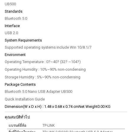
UB500
Standards
Bluetooth 5.0
Interface
USB 2.0
System Requirements
Supported operating systems include Win 10/8.1/7
Environment
Operating Temperature : 0?~40? (32? ~104?)
Operating Humidity : 10%~90% non-condensing
Storage Humidity : 5%~90% non-condensing
Package Contents
Bluetooth 5.0 Nano USB Adapter UB500
Quick Installation Guide
Dimension(W x D x H) : 1.48 x 0.68 x 0.74 cmNet Weight0.00 KG
คุณสมบัติทั่วไป
แบรนด์ยี่ห้อ
TP-LINK