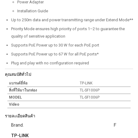
Power Adapter
Installation Guide
Up to 250m data and power transmitting range under Extend Mode**
Priority Mode ensures high priority of ports 1–2 to guarantee the
quality of sensitive application
Supports PoE Power up to 30 W for each PoE port
Supports PoE Power up to 67 W for all PoE ports*
Plug and play with no configuration required
คุณสมบัติทั่วไป
แบรนด์ยี่ห้อ
TP-LINK
สิ่งที่ให้มาในกล่อง
TL-SF1006P
MODEL
TL-SF1006P
Video
รายละเอียดสินค้า
F
Brand.
TP-LINK