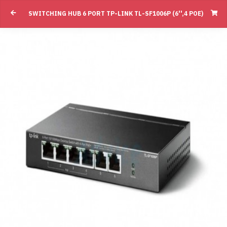
SWITCHING HUB 6 PORT TP-LINK TL-SF1006P (6'',4 POE)