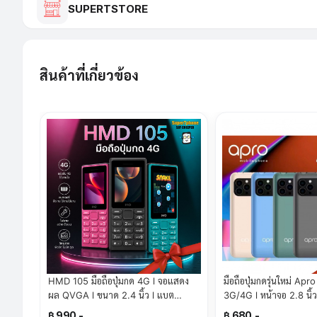
SUPERTSTORE
สินค้าที่เกี่ยวข้อง
HMD 105 มือถือปุ่มกด 4G l จอแสดง
มือถือปุ่มกดรุ่นใหม่ Apro A4 Plus 2 ซิม
ผล QVGA l ขนาด 2.4 นิ้ว l แบต
3G/4G l หน้าจอ 2.8 นิ้
1,450mAh(By SuperTStore)
mAh(By SuperTStore
฿ 990.-
฿ 680.-