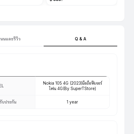
mAh(By SuperTStore)
นนและรีวิว
Q & A
Nokia 105 4G (2023)มือถือฟีเจอร์
EL
โฟน 4G(By SuperTStore)
รับประกัน
1 year