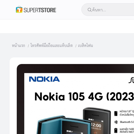
หน้าแรก
โทรศัพท์มือถือและแท็บเล็ต
เบสิคโฟน