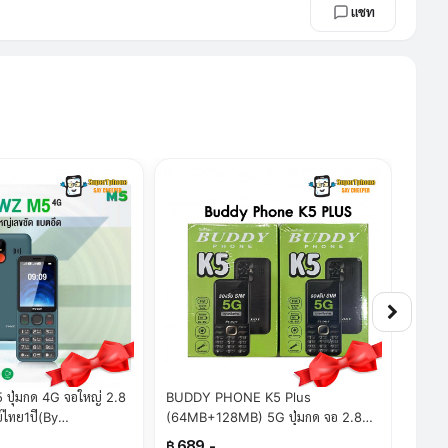
แชท
 ปุ่มกด 4G จอใหญ่ 2.8
BUDDY PHONE K5 Plus
BUDD
นย์ไทย1ปี(By
(64MB+128MB) 5G ปุ่มกด จอ 2.8
(64MB
)
นิ้ว กล้อง ไฟฉาย วิทยุ แบต 1600
จอใหญ
฿ 689.-
฿ 68