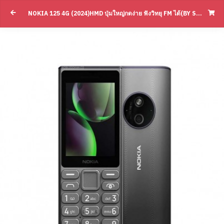
Nokia 125 4G (2024)HMD ปุ่มใหญ่กดง่าย ฟัง
NOKIA 125 4G (2024)HMD ปุ่มใหญ่กดง่าย ฟังวิทยุ FM ได้(BY SUPERTSTORE)