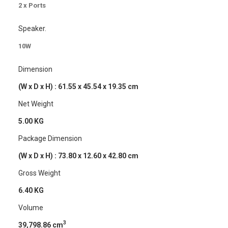
2 x Ports
Speaker.
10W
Dimension
(W x D x H) : 61.55 x 45.54 x 19.35 cm
Net Weight
5.00 KG
Package Dimension
(W x D x H) : 73.80 x 12.60 x 42.80 cm
Gross Weight
6.40 KG
Volume
3
39,798.86 cm