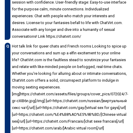
session with confidence. User-friendly stage: Easy-to-use interface
for the purpose calm, minute connections. Individualized
experiences: Chat with people who match your interests and
desires. License to your fantasies befall to life with ChatVirt.com.
Associate with any longer and dive into a humanity of sexual
conversations! Link https://chatvirt.com/
Q
Hot talk link for queer chats and French rooms Looking to spice up
your conversations and sum up a elfin excitement to your online
life? ChatVirt.com is the faultless stead to scrutinize your fantasies
and relate with like-minded people on befogged, real-time chats.
Whether you're looking for alluring about or intimate conversations,
ChatVirt.com offers a solid, circumspect platform to indulge in
moving sexting experiences.
[img]https://chatvirt.com/assets/files/groups/cover_pics/072024/7-
gr-cXIB6n.jpg[/img] [url=https://chatvirt.com/russian/]виртуальный
секс чат[/url] [url=https://chatvirt.com/gay/]virtual sex for gays[/url]
[url=https://chatvirt.com/%E4%B8%AD%E5%9B%BD/]Chinese virtual
sex[/url] [url=https://chatvirt.com/Francais/]chat sexe francais[/url]
[url=https://chatvirt.com/arab/]Arabic virtual room[/url]