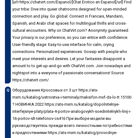
[url=https://chatvirt.com/Espanol/]Chat Erotico en Espanol[/url] Find
your tribe: Dive into queer chatrooms designed for open-minded
connection and play. Go global: Connect in Francais, Mandarin,
Spanish, and Arabi chat spaces for multilingual thrills and cross-
cultural encounters. Why on ChatVirt.com? Anonymity guaranteed:
Your privacy is our preference, so you can entice with confidence.
User-friendly stage: Easy-to-use interface for calm, crying
connections. Personalized experiences: Gossip with people who
meet your interests and desires. Let your fantasies disappoint a
amount to to get-up-and-go with ChatVirt.com. Join nowadays and
nightspot into a everyone of passionate conversations! Source
https://chatvirt.com/
Q
Оборудование Кроссовых от 3 шт https://ats-
mxm.ru/katalog/ustroistva-i-terminaly/maksifon-mxf-ds-lo-tt 15100
? НОВИНКА 2022 https://ats-mxm.ru/katalog/dopolnitelnye-
interfejsnye-platy/plata-4-portov-analogovykh-soedinitelnykh-linij-i-
16-portov-slt-telefonov-cs416 При выборе модели вы
руководствуетесь прежде всего личностными потребностями
и предпочтениями https://ats-mxm.ru/katalog/provodnye-