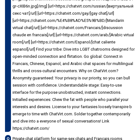
gr-cXIB6n.jpg[/img] [url=https://chatvirt.com/russian/]виртуальный
секс чат[/url] [url=https://chatvirt.com/gay/]gay chat[/url]
[url=https://chatvirt.com/%E4%B8%AD%E5%9B%BD/]Mandarin
virtual chat[/url] [url=https://chatvirt.com/Francais/]discussion
chaude en francais[/url] [url=https://chatvirt.com/arab/]Arabic virtual
room[/url] [url=https://chatvirt.com/Espanol/]chat caliente
espanol[/url] Find your tribe: Dive into LGBT chatrooms designed for
open-minded connection and flirtation. Go global: Connect in
Francais, Chinese, Espanol, and Arabic chat spaces for multilingual
thrills and cross-cultural encounters. Why on ChatVirt.com?
Anonymity guaranteed: Your privacy is our priority, so you can bull
session with confidence. Understandable stage: Easy-to-use
interface for the purpose unobstructed, instant connections.
Initialled experiences: Chew the fat with people who parallel your
interests and desires. License to your fantasies loosely transpire b
emerge to time with ChatVirt.com. Solder together contemporarily
and dive into a everyone of sexual conversations! Link
https://chatvirt.com/
Q
Private chat platform for same-sex chats and Francais rooms