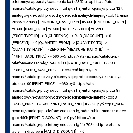
telefonnye-apparaty/panasonic-kx-ts2352ru юр https://ats-
mxm.ru/katalog/platy-soedinitelnykh-linij/interfejsnaya-plata-12-ti-
analogovykh-dvukhprovodnykh-soedinitelnykh-linij-mg-lcob12 лица
20339 ? Array ( [UNROUND_BASE_PRICE] => 680 [UNROUND_PRICE]
=> 680 [BASE_PRICE] => 680 [PRICE] => 680 [ID] => 22885
[PRICE_TYPE_ID] => 3 [CURRENCY] => RUB [DISCOUNT] => 0
[PERCENT] => 0 [QUANTITY_FROM] => [QUANTITY_TO] =>
[QUANTITY_HASH] => ZERO-INF [MEASURE_RATIO_ID] =>
[PRINT_BASE_PRICE] => 680 руб https://ats-mxm.ru/katalog/ip-
telefony-ericsson-lg/lip-8040lss [RATIO_BASE_PRICE] => 680
[PRINT_RATIO_BASE_PRICE] => 680 руб https://ats-
mxm.ru/katalog/servery-sistemy-ucp/protsessornaya-karta-dlya-
ats-ucp100 [PRINT_PRICE] => 680 руб https://ats-
mxm.ru/katalog/platy-soedinitelnykh-linij/interfejsnaya-plata-8-mi-
analogovykh-dvukhprovodnykh-soedinitelnykh-linij-mg-lcob8
[RATIO_PRICE] => 680 [PRINT_RATIO_PRICE] => 680 руб https://ats-
mxm.ru/katalog/ip-telefony-ericsson-lg/radiotrubka-standarta-dect-
gdc-450h [PRINT_DISCOUNT] => 0 руб https://ats-
mxm.ru/katalog/ip-telefony-ericsson-lg/lip-7024-ld-ip-telefon-s-
bolshim-displeem [RATIO_DISCOUNT] => 0