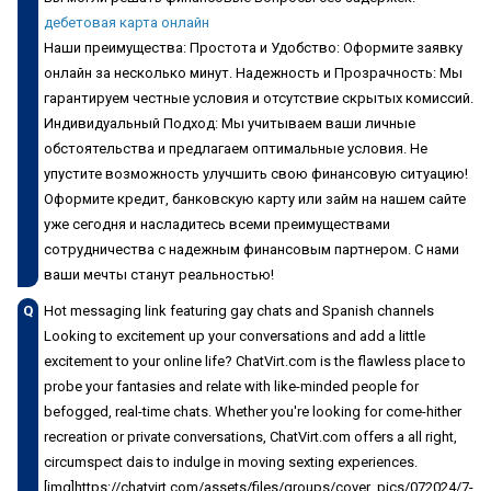
дебетовая карта онлайн
Наши преимущества: Простота и Удобство: Оформите заявку
онлайн за несколько минут. Надежность и Прозрачность: Мы
гарантируем честные условия и отсутствие скрытых комиссий.
Индивидуальный Подход: Мы учитываем ваши личные
обстоятельства и предлагаем оптимальные условия. Не
упустите возможность улучшить свою финансовую ситуацию!
Оформите кредит, банковскую карту или займ на нашем сайте
уже сегодня и насладитесь всеми преимуществами
сотрудничества с надежным финансовым партнером. С нами
ваши мечты станут реальностью!
Q
Hot messaging link featuring gay chats and Spanish channels
Looking to excitement up your conversations and add a little
excitement to your online life? ChatVirt.com is the flawless place to
probe your fantasies and relate with like-minded people for
befogged, real-time chats. Whether you're looking for come-hither
recreation or private conversations, ChatVirt.com offers a all right,
circumspect dais to indulge in moving sexting experiences.
[img]https://chatvirt.com/assets/files/groups/cover_pics/072024/7-