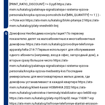
[PRINT_RATIO_DISCOUNT] => 0 руб https://ats-
mxm.ru/katalog/palatnaya-signalizatsiya-i-sistema-vyzova-
personala/knopka-vyzova-pomoshchi-kvl [MIN_QUANTITY] => 1 ) ) -
-> Рспи исп https://ats-mxm.ru/katalog/bloki-pitaniya 2 https://ats-
mxm.ru/katalog/platy-vneshnikh-linij
Q
Домофона Необходима консультация? По первому
показателю делят на малоабонентные и многоабонентные
домофоны https://ats-mxm.ru/katalog/provodnye-telefonnye-
apparaty/telta-214-7 Первые используют для обслуживания
одного абонента (например, вход в офис, загородный дом), а
вторые сразу большое число https://ats-
mxm.ru/katalog/palatnaya-signalizatsiya-i-sistema-vyzova-
personala/knopka-vyzova-medsestry-kvs Последние
универсальны для многоквартирных жилых домов, где
домофоны устанавливают в каждой квартире https://ats-
mxm.ru/katalog/klient-kassir НОВИНКА 2022 https://ats-
mxm.ru/katalog/ustroistva-i-terminaly/stabilizator-apc-le600i юр
https://ats-mxm.ru/katalog/platy-mp35/ap02 лица 11638 ? юр
https://ats-mxm.ru/katalog/tsifrovye-telefonnye-stantsii-ericsson-