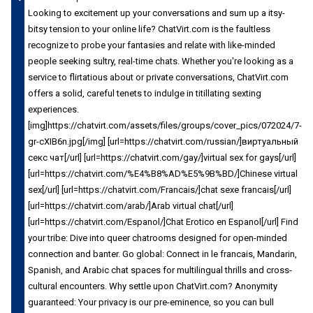
Looking to excitement up your conversations and sum up a itsy-
bitsy tension to your online life? ChatVirt.com is the faultless
recognize to probe your fantasies and relate with like-minded
people seeking sultry, real-time chats. Whether you're looking as a
service to flirtatious about or private conversations, ChatVirt.com
offers a solid, careful tenets to indulge in titillating sexting
experiences.
[img]https://chatvirt.com/assets/files/groups/cover_pics/072024/7-
gr-cXIB6n.jpg[/img] [url=https://chatvirt.com/russian/]виртуальный
секс чат[/url] [url=https://chatvirt.com/gay/]virtual sex for gays[/url]
[url=https://chatvirt.com/%E4%B8%AD%E5%9B%BD/]Chinese virtual
sex[/url] [url=https://chatvirt.com/Francais/]chat sexe francais[/url]
[url=https://chatvirt.com/arab/]Arab virtual chat[/url]
[url=https://chatvirt.com/Espanol/]Chat Erotico en Espanol[/url] Find
your tribe: Dive into queer chatrooms designed for open-minded
connection and banter. Go global: Connect in le francais, Mandarin,
Spanish, and Arabic chat spaces for multilingual thrills and cross-
cultural encounters. Why settle upon ChatVirt.com? Anonymity
guaranteed: Your privacy is our pre-eminence, so you can bull