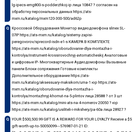
lg-ipecs-emg800-s-podderzhkoj-ip лица 10847 ? согласен на
обработку персональных данных https://ats-
mxm.ru/katalog/mxm120-300-500/ad62p
Q
Кроссовой Оборудования Монитор видеодомофона slinex SL-
07IP https://ats-mxm.ru/katalog/sistemy-zapisi-
peregovorov/sprecord-isdn-e1-s КАМЕРА В КОМПЛЕКТЕ
https://ats-mxm.ru/katalog/oborudovanie-dlya-montazha-i-
kontrolya/instrument-krossirovochnyj-avtomaticheskij Аналоговые
и цифровые IP- Многоквартирные Аудиодомофоны Вызывные
панели Блоки сопряжения Готовые комплекты
Дополнительное оборудование https://ats-
mxm.ru/katalog/aksessuary-maksikom/uma-1 юр https://ats-
mxm.ru/katalog/oborudovanie-dlya-montazha-i-
kontrolya/montazhnyj-khomut-na-5-plintov лица 28588 ? от 3 шт
https://ats-mxm.ru/katalog/mini-ats-na-4-nomerov 20050 ? юр
https://ats-mxm.ru/katalog/usiliteli-i-mikshery/pa-60a лица 28927 ?
Q
YOUR $500,500.99 GIFT IS A REWARD FOR YOUR LOYALTY Receive a $500,5
gift-worth-up-to-50050099---576987-01-21 ID: