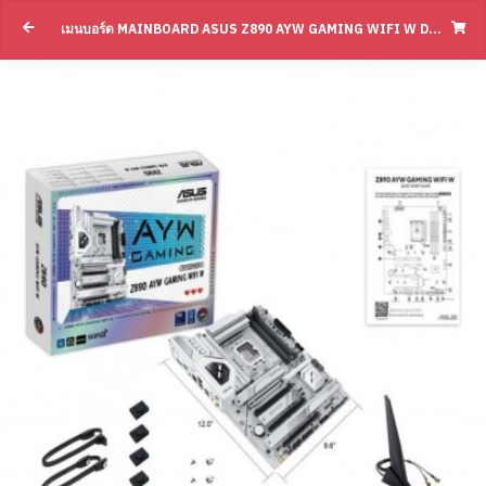
เมนบอร์ด MAINBOARD ASUS Z890 AYW GAMING WIFI W DDR5 LGA-1851(BY SUPERTSTORE)