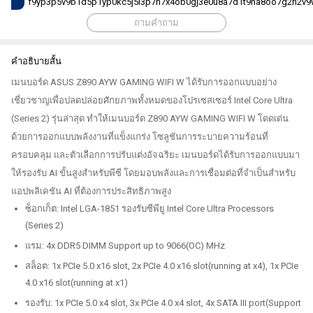
f9yp3p5v9b1d5p1yp0kc5j5i3p7n7x4ob0gj3e0u8a7d1t9ha8oo7g2h2v9w
ถามคำถาม
คำอธิบายสั้น
เมนบอร์ด ASUS Z890 AYW GAMING WIFI W ได้รับการออกแบบอย่าง
เชี่ยวชาญเพื่อปลดปล่อยศักยภาพทั้งหมดของโปรเซสเซอร์ Intel Core Ultra
(Series 2) รุ่นล่าสุด ทำให้เมนบอร์ด Z890 AYW GAMING WIFI W โดดเด่น
ด้วยการออกแบบพลังงานที่แข็งแกร่ง โซลูชันการระบายความร้อนที่
ครอบคลุม และตัวเลือกการปรับแต่งอัจฉริยะ เมนบอร์ดได้รับการออกแบบมา
ให้รองรับ AI ขั้นสูงสำหรับพีซี โดยมอบพลังและการเชื่อมต่อที่จำเป็นสำหรับ
แอปพลิเคชัน AI ที่ต้องการประสิทธิภาพสูง
ซ็อกเก็ต: Intel LGA-1851 รองรับซีพียู Intel Core Ultra Processors
(Series 2)
แรม: 4x DDR5 DIMM Support up to 9066(OC) MHz
สล็อต: 1x PCIe 5.0 x16 slot, 2x PCIe 4.0 x16 slot(running at x4), 1x PCIe
4.0 x16 slot(running at x1)
รองรับ: 1x PCIe 5.0 x4 slot, 3x PCIe 4.0 x4 slot, 4x SATA III port(Support