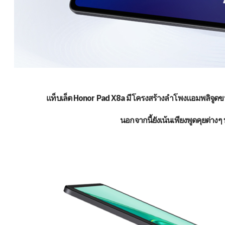
แท็บเล็ต Honor Pad X8a มีโครงสร้างลำโพงแอมพลิจูดขนา
นอกจากนี้ยังเน้นเพียงพูดคุยต่าง