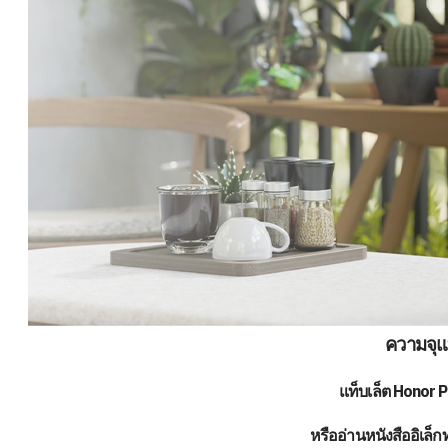
ความจุแ
แท็บเล็ต Honor P
หรืออ่านหนังสืออิเล็ก