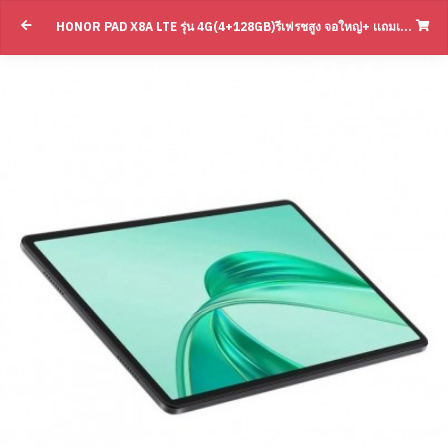
HONOR PAD X8A LTE รุ่น 4G(4+128GB)รีเฟรชสูง จอใหญ่+ เเถมเคส CASE(BY SUPERTSTORE)