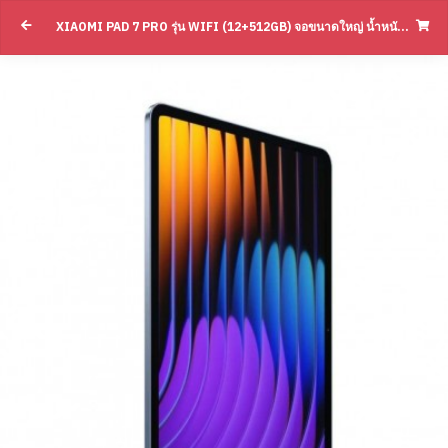
Xiaomi Pad 7 Pro รุ่น Wifi (12+512GB) จ
XIAOMI PAD 7 PRO รุ่น WIFI (12+512GB) จอขนาดใหญ่ น้ำหนักเบาพกพาสะดวก(BY SUPERTSTORE)