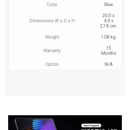
Color
Blue
20.0 x
Dimensions W x D x H
4.9 x
27.8 cm.
Weight
1.08 kg.
15
Warranty
Months
Option
N/A