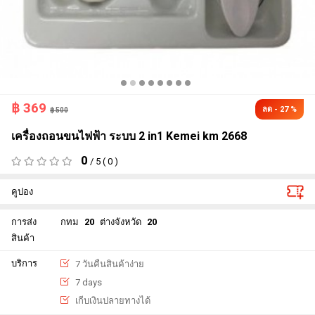
฿
369
ลด - 27 %
฿ 500
เครื่องถอนขนไฟฟ้า ระบบ 2 in1 Kemei km 2668
0
/ 5 ( 0 )
คูปอง
การส่ง
กทม
20
ต่างจังหวัด
20
สินค้า
บริการ
7 วันคืนสินค้าง่าย
7 days
เกีบเงินปลายทางได้