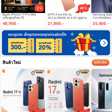
2 %
45 %
Apple iPhone 17 Pro Max
OPPO Find X9s รุ่น
Samsung Galax
เครื่องศูนย์ไทย 1ปี
5G(12+256GB) จอ 6.59 l คู่หูสาย
(12+256GB)สมาร์
ท่องเที่ยว l แบตเตอรี่ 7025 mAh
6.90 l จอกันเผือ
48,900.-
21,800.-
35,400.-
(By SuperTStore)
SuperTStore)
สินค้าใหม่
ดูเพิ่มเติม