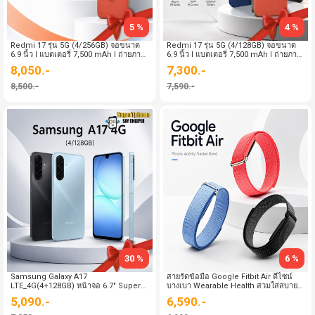
5 %
4 %
Redmi 17 รุ่น 5G (4/256GB) จอขนาด
Redmi 17 รุ่น 5G (4/128GB) จอขนาด
6.9 นิ้ว l แบตเตอรี่ 7,500 mAh l ถ่ายภาพ
6.9 นิ้ว l แบตเตอรี่ 7,500 mAh l ถ่ายภาพ
คมชัด (By SuperTStore)
คมชัด (By SuperTStore)
8,050.-
7,300.-
8,500.-
7,590.-
30 %
6 %
Samsung Galaxy A17
สายรัดข้อมือ Google Fitbit Air ดีไซน์
LTE_4G(4+128GB) หน้าจอ 6.7" Super
บางเบา Wearable Health สวมใส่สบาย
AMOLED l กล้อง 50 ล้านพิกเซล(By
ในทุกมิติ(By SuperTStore)
5,090.-
6,590.-
SuperTStore)