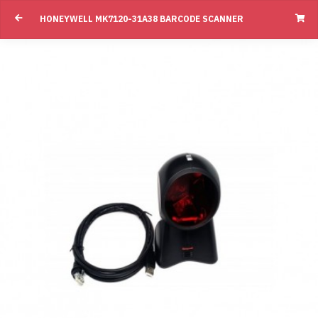
Honeywell MK7120-31A38 Barcode Scann
HONEYWELL MK7120-31A38 BARCODE SCANNER