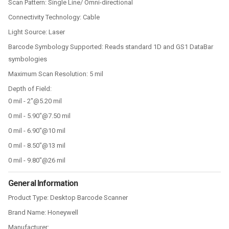
Scan Pattern: Single Line/ Omni-directional
Connectivity Technology: Cable
Light Source: Laser
Barcode Symbology Supported: Reads standard 1D and GS1 DataBar
symbologies
Maximum Scan Resolution: 5 mil
Depth of Field:
0 mil - 2"@5.20 mil
0 mil - 5.90"@7.50 mil
0 mil - 6.90"@10 mil
0 mil - 8.50"@13 mil
0 mil - 9.80"@26 mil
General Information
Product Type: Desktop Barcode Scanner
Brand Name: Honeywell
Manufacturer: